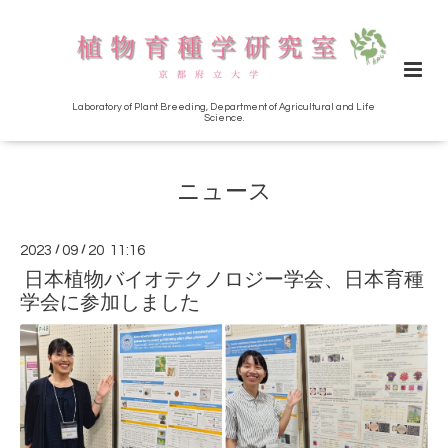
Laboratory of Plant Breeding, Department of Agricultural and Life
Science.
ニュース
2023
/
09
/
20 11:16
日本植物バイオテクノロジー学会、日本育種
学会に参加しました