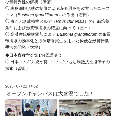
び種特異性の解析（伊藤）
◯ 表皮細胞形態の制御による花弁質感を改変したユース
トマ（
Eustoma grandiflorum
）の作出（石田）
◯ 虫こぶ形成植物ヌルデ（
Rhus chinensis
）の組織培養
条件および形質転換系の確立に向けて（塗木）
◯ 高濃度硫酸銅添加によ
る
Eustoma grandiflorum
の形質
転換系の効率化と液体培養実生を用いた簡便な形質転換
手法の開発（大坪）
◆日本育種学会第144回講演会
◯ 日本コムギ系統が持つコムギいもち病抵抗性遺伝子の
探索（曽田）
2023
/
07
/
22 14:02
オープンキャンパスは大盛況でした！