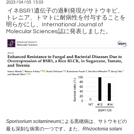
2023
/
04
/
05 15:03
イネBSR1遺伝子の過剰発現がサトウキビ、
トレニア、トマトに耐病性を付与することを
明らかにし、International Journal of
Molecular Sciences誌に発表しました。
Sporisorium scitamineum
による黒穂病は、サトウキビの
最も深刻な病害の一つです。また、
Rhizoctonia solani