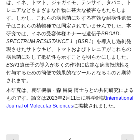
は、イネ、トマト、ジャガイモ、テンサイ、タバコ、ト
レニアなどさまざまな作物に甚大な被害をもたらしま
す。しかし、これらの病原菌に対する有効な耐病性遺伝
子はこれらの植物種では同定されていませんでした。本
研究では、イネの受容体様キナーゼ遺伝子
BROAD-
SPECTRUM RESISTANCE 1
（
BSR1
）を導入し過剰発
現させたサトウキビ、トマトおよびトレニアがこれらの
病原菌に対して抵抗性を示すことを明らかにしました。
BSR1
遺伝子の導入が多くの作物に広範な病害抵抗性を
付与するための簡便で効果的なツールとなるものと期待
されます。
本研究は、農研機構・森 昌樹 博士らとの共同研究による
ものです。
論文は2023年2月11日に科学雑誌
International
Journal of Molecular Sciences
に掲載されました。