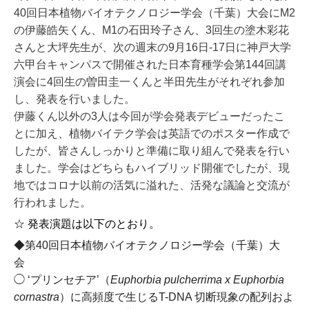
40回日本植物バイオテクノロジー学会（千葉）大会
に
M2
の伊藤皓矢くん、M1の石田玲子さん、3回生の塗木彩花
さんと大坪先生が、次の週末の9月16日-17日に
神戸大学
六甲台キャンパスで開催された
日本育種学会第144回講
演会
に4回生の曽田圭一くんと半田先生がそれぞれ参加
し、発表を行いました。
伊藤くん以外の3人は今回が学会発表デビューだったこ
とに加え、植物バイテク学会は英語でのポスター作成で
したが、皆さんしっかりと準備に取り組んで発表を行い
ました。学会はどちらもハイブリッド開催でしたが、現
地ではコロナ以前の活気に溢れた、
活発な議論と交流が
行われました。
☆ 発表演題は以下のとおり。
◆第40回日本植物バイオテクノロジー学会（千葉）大
会
◯ ‘プリンセチア’（
Euphorbia pulcherrima x Euphorbia
cornastra
）に高頻度で生じるT-DNA 切断現象の配列およ