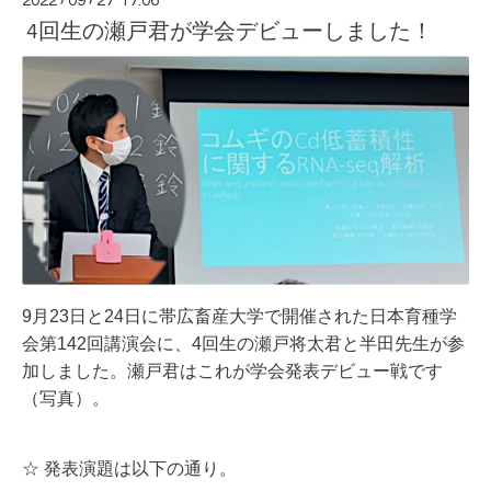
2022
09
27 17:06
4回生の瀬戸君が学会デビューしました！
9
月
23
日と
24
日に帯広畜産大学で開催された日本育種学
会第
142
回講演会に、4回生の瀬戸将太君と半田先生が参
加しました。瀬戸君はこれが学会発表デビュー戦です
（写真）。
☆ 発表演題は以下の通り。