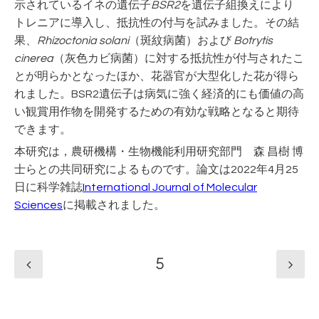
示されているイネの遺伝子
BSR2
を遺伝子組換えにより
トレニアに導入し、抵抗性の付与を試みました。その結
果、
Rhizoctonia solani
（斑紋病菌）および
Botrytis
cinerea
（灰色カビ病菌）に対する抵抗性が付与されたこ
とが明らかとなったほか、花器官が大型化した花が得ら
れました。BSR2遺伝子は病気に強く経済的にも価値の高
い観賞用作物を開発するための有効な戦略となると期待
できます。
本研究は，農研機構・生物機能利用研究部門 森 昌樹 博
士らとの共同研究によるものです。論文は2022年4月25
日に科学雑誌
International Journal of Molecular
Sciences
に掲載されました。
5