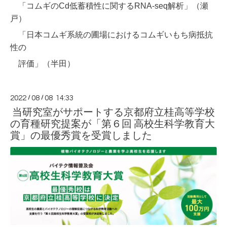
「コムギの
Cd
低蓄積性に関する
RNA-seq
解析」（瀬
戸）
「日本コムギ系統の圃場におけるコムギいもち病抵抗
性の
評価」（半田）
2022
/
08
/
08 14:33
当研究室がサポートする京都府立桂高等学校
の育種研究提案が「第６回 高校生科学教育大
賞」の最優秀賞を受賞しました