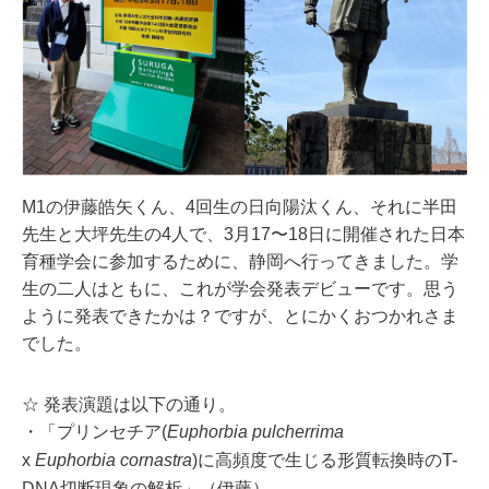
M1の伊藤皓矢くん、4回生の日向陽汰くん、
それに半田
先生と大坪先生の4人で、3月17〜
18日に開催された日本
育種学会に参加するために、
静岡へ行ってきました。学
生の二人はともに、
これが学会発表デビューです。思う
ように発表できたかは？
ですが、とにかくおつかれさま
でした。
☆ 発表演題は以下の通り。
・「プリンセチア(
Euphorbia pulcherrima
x
Euphorbia cornastra
)に高頻度で
生じる形質転換時のT-
DNA切断現象の解析」（伊藤）