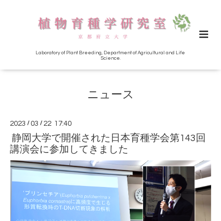
Laboratory of Plant Breeding, Department of Agricultural and Life
Science.
ニュース
2023
/
03
/
22 17:40
静岡大学で開催された日本育種学会第143回
講演会に参加してきました