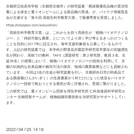
京都府立桂高等学校（京都府京都市）の研究提案「懸崖菊優良品種の茎頂培
養による保全と重イオンビームによる新品種の育成」が、バイテク情報普及
会が主催する「第６回 高校生科学教育大賞」で最優秀賞を受賞しました。
https://cbijapan.com/education/
「高校生科学教育大賞」は、これからを担う高校生が「植物バイオテクノロ
ジー」と「持続可能な農業」とについてより深く学び考えるきっかけつくる
ことを目的に2017年に設立され、毎年支援対象校を公募しているもので
す。上記の研究提案では、本学科の野菜花卉園芸学研究室卒業生の宮脇潤先
生が関わり、高校での教科、TAFS（課題研究：第２研究群、教員３名、生
徒38名）の授業において、植物バイオテクノロジーの技術を利用して、京
都の伝統的な在来品種や栽培方法の保存、地域の農業振興などにも貢献され
ています。 今回は3名の生徒が研究提案を行い、京都府向日市の特産品で
ある懸崖菊(けんがいぎく）の生産農家が１軒だけになった状況をバイオテ
クノロジー技術で救おうとする着想が高く評価され、受賞に繋がりました。
この研究では、重イオンビーム照射を理化学研究所 仁科加速器科学研究セ
ンター 生物照射チームが、植物組織培養技術を当研究室がサポートしてい
ます。
2022
/
04
/
25 14:19