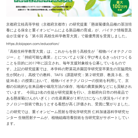
京都府立桂高等学校（京都府京都市）の研究提案「懸崖菊優良品種の茎頂培
養による保全と重イオンビームによる新品種の育成」が、バイテク情報普及
会が主催する「第６回 高校生科学教育大賞」で最優秀賞を受賞しました。
https://cbijapan.com/education/
「高校生科学教育大賞」は、これからを担う高校生が「植物バイオテクノロ
ジー」と「持続可能な農業」とについてより深く学び考えるきっかけつくる
ことを目的に2017年に設立され、毎年支援対象校を公募しているもので
す。上記の研究提案では、本学科の野菜花卉園芸学研究室卒業生の宮脇潤先
生が関わり、高校での教科、TAFS（課題研究：第２研究群、教員３名、生
徒38名）の授業において、植物バイオテクノロジーの技術を利用して、京
都の伝統的な在来品種や栽培方法の保存、地域の農業振興などにも貢献され
ています。 今回は3名の生徒が研究提案を行い、京都府向日市の特産品で
ある懸崖菊(けんがいぎく）の生産農家が１軒だけになった状況をバイオテ
クノロジー技術で救おうとする着想が高く評価され、受賞に繋がりました。
この研究では、重イオンビーム照射を理化学研究所 仁科加速器科学研究セ
ンター 生物照射チームが、植物組織培養技術を当研究室がサポートしてい
ます。