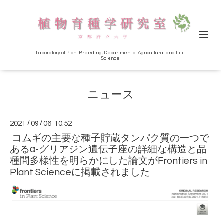
Laboratory of Plant Breeding, Department of Agricultural and Life
Science.
ニュース
2021
/
09
/
06 10:52
コムギの主要な種子貯蔵タンパク質の一つで
あるα-グリアジン遺伝子座の詳細な構造と品
種間多様性を明らかにした論文がFrontiers in
Plant Scienceに掲載されました