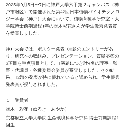
2025年9月5日〜7日に神戸大学六甲第２キャンパス（神
戸市灘区）で開催された第42回日本植物バイオテクノロ
ジー学会（神戸）大会において、植物育種学研究室・大
学院博士前期過程1年の塗木彩花さんが学生優秀発表賞
を受賞しました。
神戸大会では、ポスター発表106題のエントリーがあ
り、研究への取組み、プレゼンテーション、質疑応答の
3項目を重点項目として、1演題につき計4名の理事・監
事・代議員・各種委員会委員が審査しました。その結
果、12題の発表が特に優れていると認められ、学生優秀
発表賞が授与されました。
１ 受賞者
塗木 彩花（ぬるき あやか）
京都府立大学大学院 生命環境科学研究科 博士前期課程1
回生