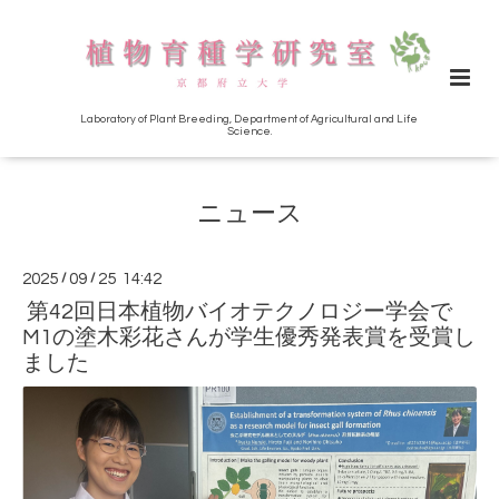
Laboratory of Plant Breeding, Department of Agricultural and Life
Science.
ニュース
2025
/
09
/
25 14:42
第42回日本植物バイオテクノロジー学会で
M1の塗木彩花さんが学生優秀発表賞を受賞し
ました