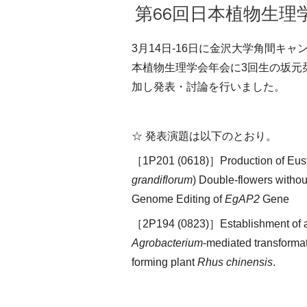
第66回日本植物生
3月14日-16日に金沢大学角間キャ
本植物生理学会年会に3回生の坂元
加し発表・討論を行いました。
☆ 発表演題は以下のとおり。
［1P201 (0618)］
Production of Eus
grandiflorum
) Double-flowers witho
Genome Editing of
EgAP2
Gene
［2P194 (0823)］
Establishment of a
Agrobacterium
-mediated
transformat
forming plant
Rhus chinensis
.