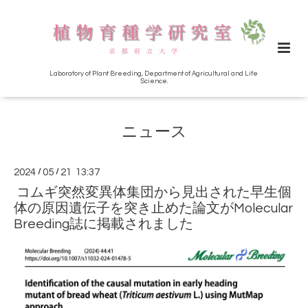
Laboratory of Plant Breeding, Department of Agricultural and Life
Science.
ニュース
2024
/
05
/
21 13:37
コムギ突然変異体集団から見出された早生個
体の原因遺伝子を突き止めた論文がMolecular
Breeding誌に掲載されました