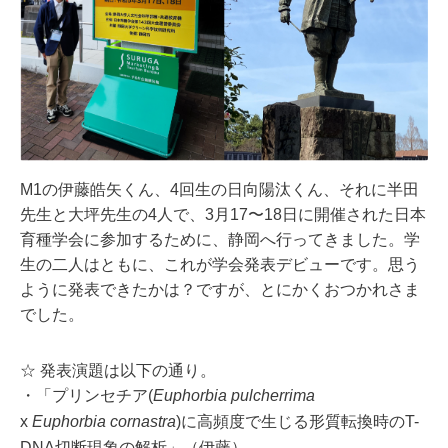
M1の伊藤皓矢くん、4回生の日向陽汰くん、
それに半田
先生と大坪先生の4人で、3月17〜
18日に開催された日本
育種学会に参加するために、
静岡へ行ってきました。学
生の二人はともに、
これが学会発表デビューです。思う
ように発表できたかは？
ですが、とにかくおつかれさま
でした。
☆ 発表演題は以下の通り。
・「プリンセチア(
Euphorbia pulcherrima
x
Euphorbia cornastra
)に高頻度で
生じる形質転換時のT-
DNA切断現象の解析」（伊藤）